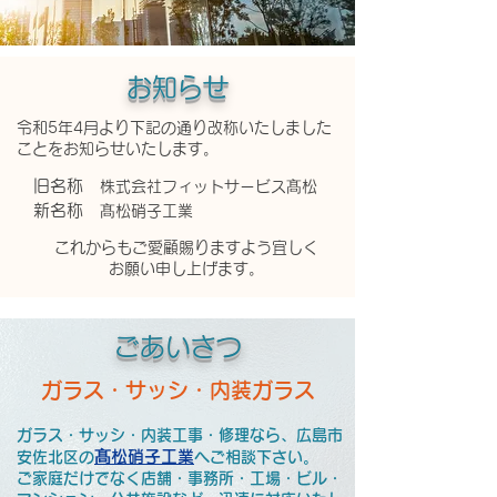
​お知らせ
令和5年4月より下記の通り改称いたしました
ことをお知らせいたします。
旧名称
株式会社フィットサービス髙松
新名称
髙松
​硝子工業
これからもご愛顧賜りますよう宜しく
お願い申し上げます
​。
ごあいさつ
ガラス・サッシ・内装ガラス
ガラス・サッシ・内装工事・修理
なら、
広島市
髙松硝子工業
安佐北区​の
へご相談下さい。
ご家庭だけでなく店舗・事務所・工場・ビル・